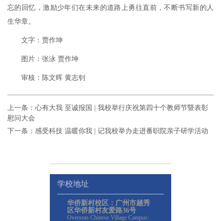
忘的回忆，激励少年们在未来的道路上勇往直前，不断书写新的人
生华章。
文字：贾作坤
图片：张泳 贾作坤
审核：陈文晖 黄志钊
上一条：
心有大我 至诚报国 | 我校举行庆祝第四十个教师节暨表彰
慰问大会
下一条：
感受科技 温暖你我 | 记我校举办走进番职院亲子研学活动
学校地址
华侨新村校区：广州市越秀
区华侨新村友爱路36号
Overseas Chinese Village Campus: