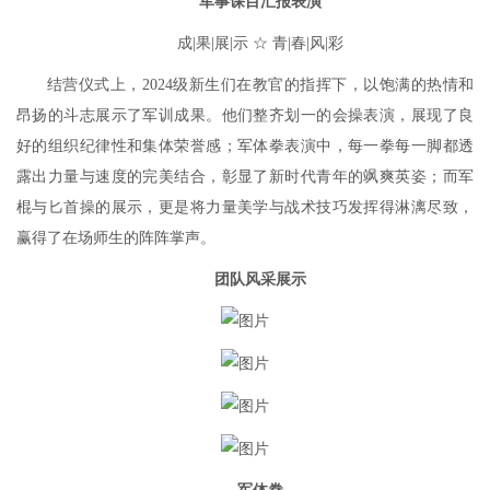
军事课目汇报表演
成|果|展|示 ☆ 青|春|风|彩
结营仪式上，2024级新生们在教官的指挥下，以饱满的热情和
昂扬的斗志展示了军训成果。他们整齐划一的会操表演，展现了良
好的组织纪律性和集体荣誉感；军体拳表演中，每一拳每一脚都透
露出力量与速度的完美结合，彰显了新时代青年的飒爽英姿；而军
棍与匕首操的展示，更是将力量美学与战术技巧发挥得淋漓尽致，
赢得了在场师生的阵阵掌声。
团队风采展示