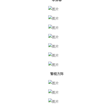
军体拳
警棍方阵