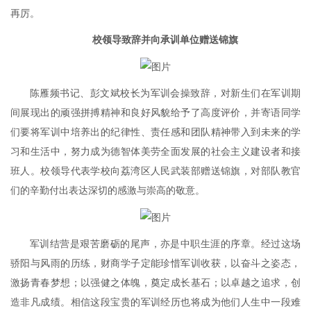
再厉。
校领导致辞并向承训单位赠送锦旗
陈雁频书记、彭文斌校长为军训会操致辞，对新生们在军训期
间展现出的顽强拼搏精神和良好风貌给予了高度评价，并寄语同学
们要将军训中培养出的纪律性、责任感和团队精神带入到未来的学
习和生活中，努力成为德智体美劳全面发展的社会主义建设者和接
班人。校领导代表学校向荔湾区人民武装部赠送锦旗，对部队教官
们的辛勤付出表达深切的感激与崇高的敬意。
军训结营是艰苦磨砺的尾声，亦是中职生涯的序章。经过这场
骄阳与风雨的历练，财商学子定能珍惜军训收获，以奋斗之姿态，
激扬青春梦想；以强健之体魄，奠定成长基石；以卓越之追求，创
造非凡成绩。相信这段宝贵的军训经历也将成为他们人生中一段难