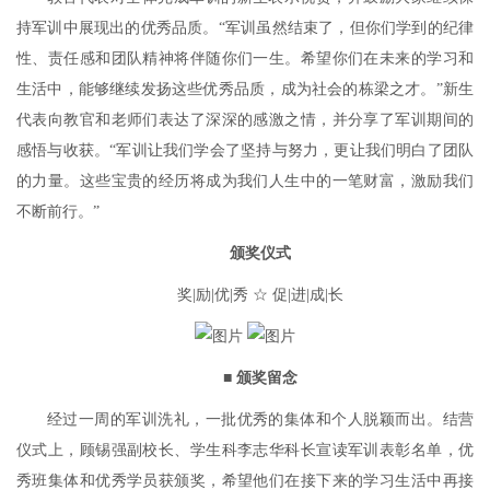
持军训中展现出的优秀品质。“军训虽然结束了，但你们学到的纪律
性、责任感和团队精神将伴随你们一生。希望你们在未来的学习和
生活中，能够继续发扬这些优秀品质，成为社会的栋梁之才。”新生
代表向教官和老师们表达了深深的感激之情，并分享了军训期间的
感悟与收获。“军训让我们学会了坚持与努力，更让我们明白了团队
的力量。这些宝贵的经历将成为我们人生中的一笔财富，激励我们
不断前行。”
颁奖仪式
奖|励|优|秀 ☆ 促|进|成|长
■ 颁奖留念
经过一周的军训洗礼，一批优秀的集体和个人脱颖而出。结营
仪式上，顾锡强副校长、学生科李志华科长宣读军训表彰名单，优
秀班集体和优秀学员获颁奖，希望他们在接下来的学习生活中再接